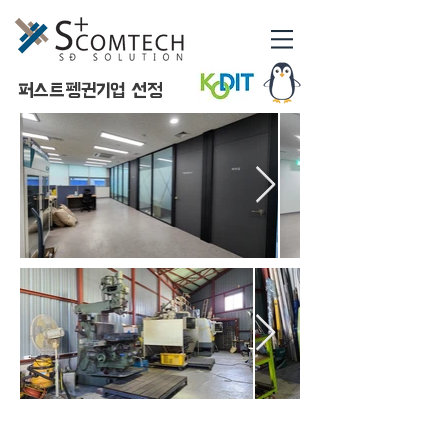
​퍼스트펭귄기업 선정